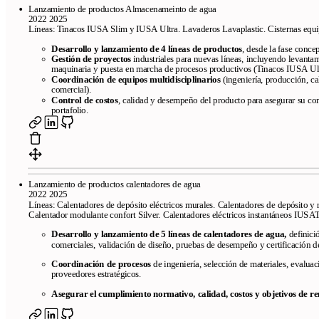
Lanzamiento de productos Almacenameinto de agua
2022 2025
Líneas: Tinacos IUSA Slim y IUSA Ultra. Lavaderos Lavaplastic. Cisternas eq
Desarrollo y lanzamiento de 4 líneas de productos
, desde la fase conce
Gestión de proyectos
industriales para nuevas líneas, incluyendo levanta
maquinaria y puesta en marcha de procesos productivos (Tinacos IUSA Ult
Coordinación de equipos multidisciplinarios
(ingeniería, producción, c
comercial).
Control de costos
, calidad y desempeño del producto para asegurar su com
portafolio.
Lanzamiento de productos calentadores de agua
2022 2025
Líneas: Calentadores de depósito eléctricos murales. Calentadores de depósito y 
Calentador modulante confort Silver. Calentadores eléctricos instantáneos IU
Desarrollo y lanzamiento de 5 líneas de calentadores de agua,
definici
comerciales, validación de diseño, pruebas de desempeño y certificación d
Coordinación de procesos
de ingeniería, selección de materiales, evaluac
proveedores estratégicos.
Asegurar el cumplimiento normativo, calidad, costos y objetivos de re