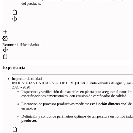
del producto.
Resumen
Habilidades
Experiencia
Pages
Free resume templates
ATS-friendly templates
Best resume maker
Inspector de calidad
INDUSTRIAS UNIDAS S. A. DE C. V. (
IUSA
, Planta válvulas de agua y gas)
online
Frequently asked questions
Resume creator from LinkedIn
2020 - 2020
We review your resume in 24 hours
Inspección y verificación de materiales en planta para asegurar el cumpli
especificaciones dimensionales, con emisión de certificados de calidad.
Company
Liberación de procesos productivos mediante
evaluación dimensional
de 
en moldes.
Blog
About CandyCV
Editorial methodology
Press kit
Definición y control de parámetros óptimos de temperatura en hornos indust
436f6e74616374
producto.
Legal