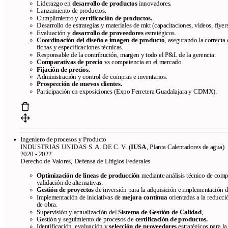
Liderazgo en
desarrollo de productos
innovadores.
Lanzamiento de productos.
Cumplimiento y
certificación de productos.
Desarrollo de estrategias y materiales de mkt (capacitaciones, videos, flyer
Evaluación y
desarrollo de proveedores
estratégicos.
Coordinación del diseño e imagen
de producto
, asegurando la correcta
fichas y especificaciones técnicas.
Responsable de la contribución, margen y todo el P&L de la gerencia.
Comparativas de precio
vs competencia en el mercado.
Fijación de precios.
Administración y control de compras e inventarios.
Prospección de nuevos clientes.
Participación en exposiciones (Expo Ferretera Guadalajara y CDMX).
Ingeniero de procesos y Producto
INDUSTRIAS UNIDAS S. A. DE C. V. (
IUSA
, Planta Calentadores de agua)
2020 - 2022
Derecho de Valores, Defensa de Litigios Federales
Optimización de líneas de producción
mediante análisis técnico de com
validación de alternativas.
Gestión de proyectos
de inversión para la adquisición e implementación 
Implementación de iniciativas de
mejora continua
orientadas a la reducci
de obra.
Supervisión y actualización del
Sistema de Gestión de Calidad
,
Gestión y seguimiento de procesos de
certificación de productos.
Identificación, evaluación y
selección de proveedores
estratégicos para l