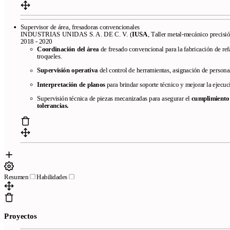
Terms of Service
Privacy policy
Cookie policy
Supervisor de área, fresadoras convencionales
INDUSTRIAS UNIDAS S. A. DE C. V. (
IUSA
, Taller metal-mecánico precisi
2018 - 2020
Coordinación del área
de fresado convencional para la fabricación de re
troqueles.
Supervisión operativa
del control de herramientas, asignación de personal
Copyright © 2026
- All right reserved
Interpretación de planos
para brindar soporte técnico y mejorar la ejecu
Supervisión técnica de piezas mecanizadas para asegurar el
cumplimiento 
tolerancias.
Resumen
Habilidades
Proyectos