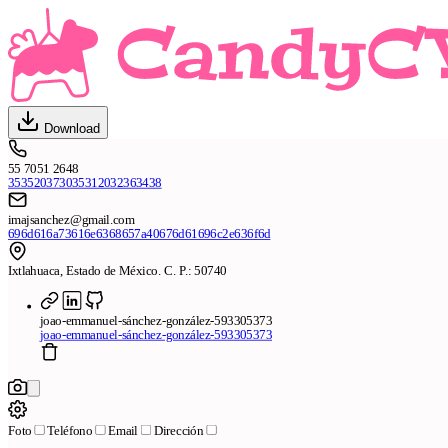
Download
55 7051 2648
353520373035312032363438
imajsanchez@gmail.com
696d616a73616e6368657a40676d61696c2e636f6d
Ixtlahuaca, Estado de México. C. P.: 50740
joao-emmanuel-sánchez-gonzález-593305373
joao-emmanuel-sánchez-gonzález-593305373
Foto
Teléfono
Email
Dirección