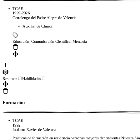
online
Frequently asked questions
Resume creator from LinkedIn
TCAE
We review your resume in 24 hours
1999-2026
Cottolengo del Padre Alegre de Valencia
Company
Auxiliar de Clínica
Blog
About CandyCV
Editorial methodology
Press kit
436f6e74616374
Educación, Comunicación Científica, Mentoría
Legal
Terms of Service
Privacy policy
Cookie policy
Resumen
Habilidades
Formación
Copyright © 2026
- All right reserved
TCAE
1992
Instituto Xavier de Valencia
Prácticas de formación en residencia personas mayores dependientes Nuestra Sr