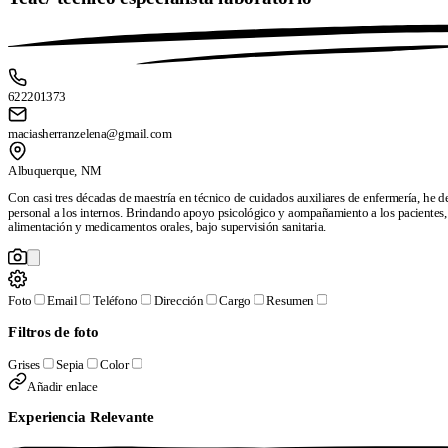
622201373
maciasherranzelena@gmail.com
Albuquerque, NM
Con casi tres décadas de maestría en técnico de cuidados auxiliares de enfermería, he d
personal a los internos. Brindando apoyo psicológico y aompañamiento a los pacientes
alimentación y medicamentos orales, bajo supervisión sanitaria.
Foto
Email
Teléfono
Dirección
Cargo
Resumen
Filtros de foto
Grises
Sepia
Color
Añadir enlace
Pages
Experiencia Relevante
Free resume templates
ATS-friendly templates
Best resume maker