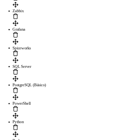
Zabbix
Grafana
Spiceworks
SQL Server
PostgreSQL (Básico)
PowerShell
Python