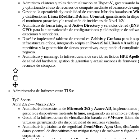
Administro clústeres y roles de virtualización en
Hyper-V
, garantizando la
y optimizando el uso de recursos de cómputo mediante el balanceo de carg
Gestiono la operatividad y estabilidad de entornos híbridos basados en
Win
y distribuciones
Linux (RedHat, Debian, Ubuntu)
, garantizando la dispo
el monitoreo proactivo y la resolución de incidentes de Nivel 1/2/.
Administro de forma integral el
Active Directory
y servicios de red (
DNS
GPOs
para la automatización de configuraciones y el despliegue de softwa
estaciones y servidores.
Diseñé e implementé tableros de control en
Zabbix
y
Grafana
para la sup
infraestructura crítica, integrando scripts en
PowerShell, Bash y Ansible
p
repetitivas y la generación de alertas preventivas, asegurando el cumplimi
negocio.
Administro y mantengo la infraestructura de servidores físicos
HPE Apoll
de salud del hardware, gestión de garantías y actualizaciones de firmware
recursos de cómputo.
Administrador de Infraestructura TI Ssr.
,
TyC Sports
Abril 2022 — Marzo 2025
Administré el ecosistema de
Microsoft 365
y
Azure AD
, implementando p
gestión de dispositivos mediante
Intune
, asegurando un entorno de trabajo
Gestioné la infraestructura de virtualización basada en
VMware
, liderand
virtuales garantizando alta disponibilidad de recursos virtuales.
Administré la plataforma de seguridad
TrendMicro Apex One
, diseñando
datos y control de dispositivos para mitigar riesgos de malware y fugas de
Pages
corporativo.
.