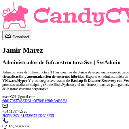
Download
Jamir Marez
Administrador de Infraestructura Ssr. | SysAdmin
Administrador de Infraestructura TI Ssr con más de 8 años de experiencia especializado e
virtualización y automatización de entornos híbridos
. Experto en administración de
VMware/Hyper-V
y estrategias avanzadas de
Backup & Disaster Recovery con Ve
procesos mediante scripting (PowerShell/Python) y el monitoreo proactivo para garantiza
de la infraestructura corporativa
marez321@gmail.com
6d6172657a33323140676d61696c2e636f6d
+54 1159742925
2b35342031313539373432393235
CABA, Argentina