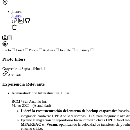
jmarez
jmarez
Photo
Email
Phone
Address
Job title
Summary
Photo filters
Grayscale
Sepia
Hue
Add link
Experiencia Relevante
Administrador de Infraestructura TI Ssr.
,
BCM / San Antonio Int.
Marzo 2025 - (Actualidad)
Lideré la reestructuración del entorno de backup corporativo
basado 
integrando hardware HPE Apollo y librerías LTO9 para asegurar la alta dis
Ejecuté la migración de repositorios hacia infraestructuras
HPE StoreOnc
MFA/RBAC
en
Veeam
, optimizando la velocidad de transferencia y redu
entorno crítico.