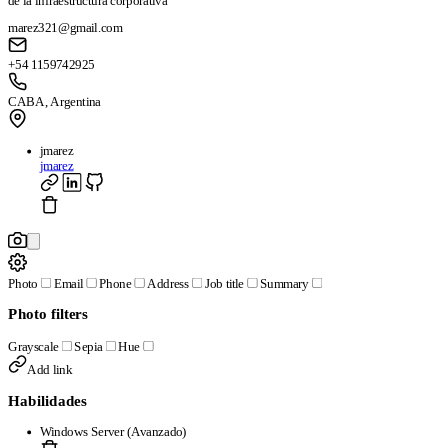
de la infraestructura corporativa
marez321@gmail.com
+54 1159742925
CABA, Argentina
jmarez
jmarez
Photo
Email
Phone
Address
Job title
Summary
Photo filters
Grayscale
Sepia
Hue
Add link
Habilidades
Windows Server (Avanzado)