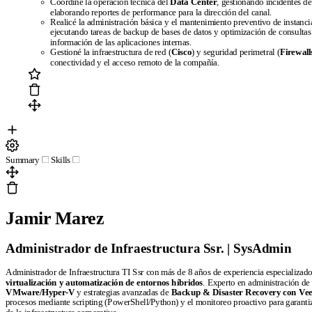
Coordiné la operación técnica del
Data Center
, gestionando incidentes d
Free resume templates
ATS-friendly templates
Best resume maker onl
elaborando reportes de performance para la dirección del canal.
Realicé la administración básica y el mantenimiento preventivo de instanc
ejecutando tareas de backup de bases de datos y optimización de consultas 
Company
información de las aplicaciones internas.
Gestioné la infraestructura de red (
Cisco
) y seguridad perimetral (
Firewal
conectividad y el acceso remoto de la compañía.
Blog
About CandyCV
Editorial methodology
Press kit
436f6e74616
Legal
Terms of Service
Privacy policy
Cookie policy
Summary
Skills
Jamir Marez
Copyright © 2026
- All right reserved
Administrador de Infraestructura Ssr. | SysAdmin
Administrador de Infraestructura TI Ssr con más de 8 años de experiencia especializado e
virtualización y automatización de entornos híbridos
. Experto en administración de
VMware/Hyper-V
y estrategias avanzadas de
Backup & Disaster Recovery con Ve
procesos mediante scripting (PowerShell/Python) y el monitoreo proactivo para garantiza