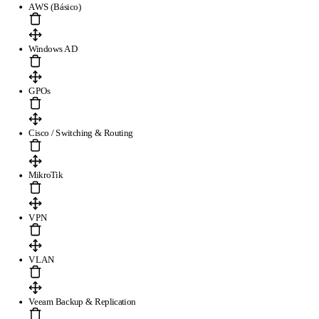
AWS (Básico)
Windows AD
GPOs
Cisco / Switching & Routing
MikroTik
VPN
VLAN
Veeam Backup & Replication