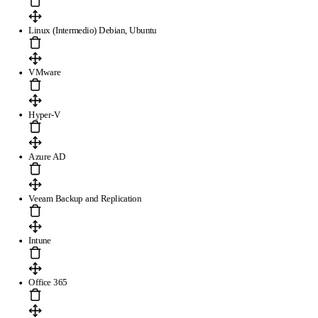
Linux (Intermedio) Debian, Ubuntu
VMware
Hyper-V
Azure AD
Veeam Backup and Replication
Intune
Office 365