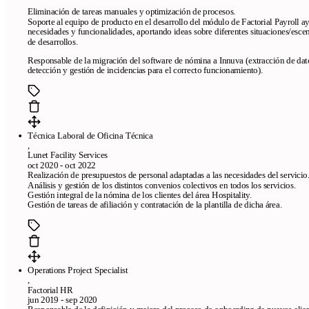
Eliminación de tareas manuales y optimización de procesos.
Soporte al equipo de producto en el desarrollo del módulo de Factorial Payroll a
necesidades y funcionalidades, aportando ideas sobre diferentes situaciones/esce
de desarrollos.
Responsable de la migración del software de nómina a Innuva (extracción de datos
detección y gestión de incidencias para el correcto funcionamiento).
Técnica Laboral de Oficina Técnica
,
Lunet Facility Services
Pages
oct 2020 - oct 2022
Realización de presupuestos de personal adaptadas a las necesidades del servicio
Free resume templates
ATS-friendly templates
Best resume maker
Análisis y gestión de los distintos convenios colectivos en todos los servicios.
online
Frequently asked questions
Resume creator from LinkedIn
Gestión integral de la nómina de los clientes del área Hospitality.
Gestión de tareas de afiliación y contratación de la plantilla de dicha área.
We review your resume in 24 hours
Company
Blog
About CandyCV
Editorial methodology
Press kit
Operations Project Specialist
436f6e74616374
,
Factorial HR
jun 2019 - sep 2020
Legal