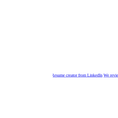
ine
Frequently asked questions
Resume creator from LinkedIn
We revie
374