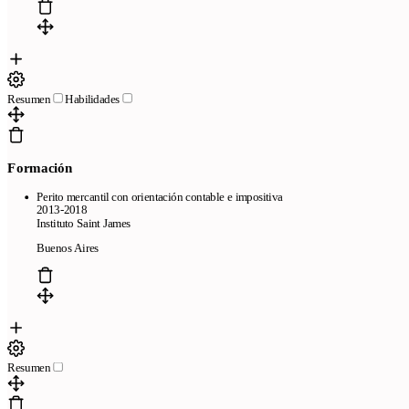
online
Frequently asked questions
Resume creator from LinkedIn
We review your resume in 24 hours
Company
Resumen
Habilidades
Blog
About CandyCV
Editorial methodology
Press kit
436f6e74616374
Legal
Formación
Terms of Service
Privacy policy
Cookie policy
Perito mercantil con orientación contable e impositiva
2013-2018
Instituto Saint James
Buenos Aires
Copyright © 2026
- All right reserved
Resumen