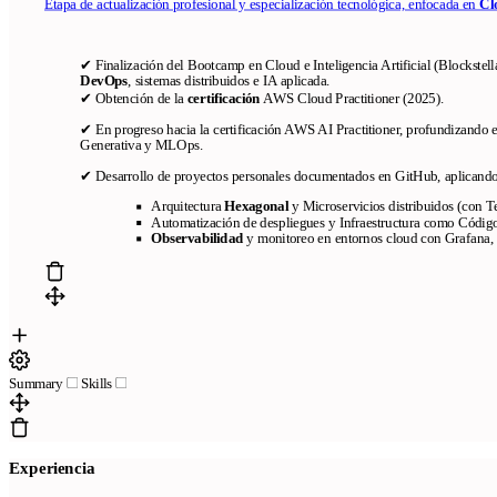
Etapa de actualización profesional y especialización tecnológica, enfocada en
Cl
✔ Finalización del Bootcamp en Cloud e Inteligencia Artificial (Blockstella
DevOps
, sistemas distribuidos e IA aplicada.
✔ Obtención de la
certificación
AWS Cloud Practitioner (2025).
✔ En progreso hacia la certificación AWS AI Practitioner, profundizando
Generativa y MLOps.
✔ Desarrollo de proyectos personales documentados en GitHub, aplicando
Arquitectura
Hexagonal
y Microservicios distribuidos (con T
Automatización de despliegues y Infraestructura como Códig
Observabilidad
y monitoreo en entornos cloud con Grafana,
Summary
Skills
Experiencia