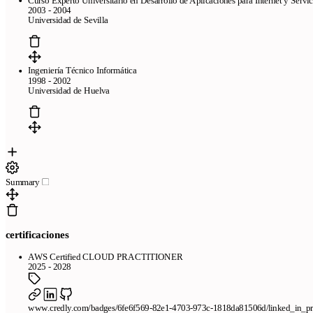
2003 - 2004
Universidad de Sevilla
Ingeniería Técnico Informática
1998 - 2002
Universidad de Huelva
Summary
certificaciones
AWS Certified CLOUD PRACTITIONER
2025 - 2028
www.credly.com/badges/6fe6f569-82e1-4703-973c-1818da81506d/linked_in_pro