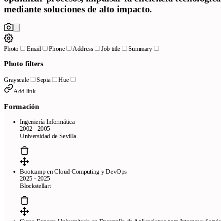
mediante soluciones de alto impacto.
Photo
Email
Phone
Address
Job title
Summary
Photo filters
Grayscale
Sepia
Hue
Add link
Formación
Ingeniería Informática
2002 - 2005
Universidad de Sevilla
Bootcamp en Cloud Computing y DevOps
2025 - 2025
Blockstellart
Curso Experto Universitario en Desarrollo de Aplicaciones para Internet y Servi