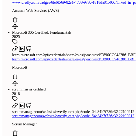
www.credly.com/badges/6fe6f569-82e1-4703-973c-1818da81506d/linked_in_pro
Amazon Web Services (AWS)
Microsoft 365 Certified: Fundamentals
2025
learn.microsoft.com/api/credentials/share/es-es/jpmontesd/C890CC9482861BBF
learn.microsoft.com/api/credentials/share/es-es/jpmontesd/C890CC9482861BBF
Microsoft
scrum master certified
2018
scrummanager.com/website/c/verify-cert.php?code=64e34b7f736e32.22190212
scrummanager.com/website/c/verify-cert.php?code=64e34b7f736e32.22190212
Scrum Manager