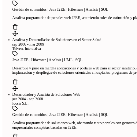
Gestión de contenidos | Java J2EE | Hibernate | Analisis | SQL
Pages
Analista programador de portales web J2EE, asumiendo roles de estimación y pla
Free resume templates
ATS-friendly templates
Best resume maker
online
Frequently asked questions
Resume creator from LinkedIn
We review your resume in 24 hours
Analista y Desarrollador de Soluciones en el Sector Salud
sep 2006 - mar 2009
Telvent Interactiva
Company
Java J2EE | Hibernate | Analisis | UML | SQL
Blog
About CandyCV
Editorial methodology
Press kit
436f6e74616374
Desarrollé y puse en marcha aplicaciones y portales web para el sector sanitario,
implantación y despliegue de soluciones orientadas a hospitales, programas de pr
Legal
Terms of Service
Privacy policy
Cookie policy
Desarrollador y Analista de Soluciones Web
jun 2004 - sep 2008
Icosís S.L.
Gestión de contenidos | Java J2EE | Hibernate | Analisis | SQL
Analista programador de soluciones web, abarcando tanto portales con gestores 
empresariales completas basadas en J2EE.
Copyright © 2026
- All right reserved