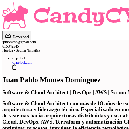
Download
jpmontesd@gmail.com
615842545
Huelva - Sevilla (España)
jonpeibol.com
jonpeibol.com
Juan Pablo Montes Domínguez
Software & Cloud Architect | DevOps | AWS | Scrum
Software & Cloud Architect
con más de 18 años de ex
arquitectura y liderazgo técnico. Especializado en
mo
de sistemas hacia arquitecturas distribuidas y escalab
C
loud, DevOps, AWS, Terraform y automatización C
optimizar procesos, impulsar la eficiencia tecnológica