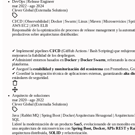
DevOps | Release Engineer
mar 2022 - ago 2024
Clever Global (Externalia Solutions)
CI/CD | Observabilidad | Docker | Swarm | Linux | Maven | Microservicios | Spr
AWS EC2 | AWS ELB
Responsable de la optimización de procesos de release management y la automat
productivos sobre arquitecturas distribuidas:
✔ Implementé pipelines
CI/CD
(GitHub Actions / Bash Scripting) que redujero
mejoraron la fiabilidad de los despliegues.
✔Administré entornos basados en
Docker
y
Docker Swarm
, reforzando la escal
plataforma.
✔ Aseguré la
estabilidad y monitorización del ecosistema
con Prometheus, Graf
✔ Coordiné la integración técnica de aplicaciones externas, garantizando
alta di
estándares de seguridad.
Arquitecto de soluciones
mar 2020 - ago 2022
Clever Global (Externalia Solutions)
Java | Rabbit MQ | Spring Boot | Docker| Arquitectura Hexagonal | Arquitect
SQL
Lideré la modernización de un producto
SaaS
, evolucionando de un monolito e
una arquitectura de microservicios con
Spring Boot, Docker, APIs REST y R
arquitectura distribuida,
SOLID
y refactorización.