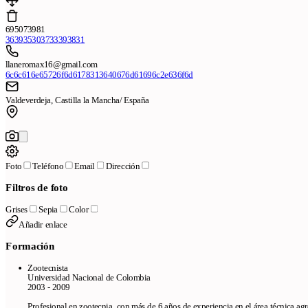
695073981
363935303733393831
llaneromax16@gmail.com
6c6c616e65726f6d6178313640676d61696c2e636f6d
Valdeverdeja, Castilla la Mancha/ España
Foto
Teléfono
Email
Dirección
Filtros de foto
Grises
Sepia
Color
Añadir enlace
Formación
Zootecnista
Universidad Nacional de Colombia
2003 - 2009
Profesional en zootecnia, con más de 6 años de experiencia en el área técnica ag