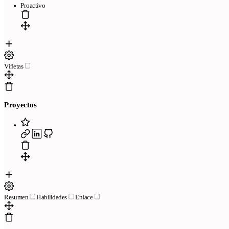
Proactivo
Viñetas
Proyectos
Pages
Free resume templates
ATS-friendly templates
Best resume maker
online
Frequently asked questions
Resume creator from LinkedIn
We review your resume in 24 hours
Company
Resumen
Habilidades
Enlace
Blog
About CandyCV
Editorial methodology
Press kit
436f6e74616374