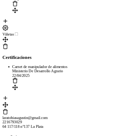
Viñetas
Certificaciones
Carnet de manipulador de alimentos
Ministerio De Desarrollo Agrario
22/04/2025
laratobiasagustin@gmail.com
2216793029
Pages
64 117/118 n°137 La Plata
Free resume templates
ATS-friendly templates
Best resume maker