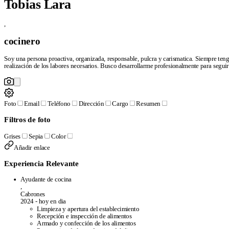
Tobias Lara
online
Frequently asked questions
Resume creator from LinkedIn
We review your resume in 24 hours
,
Company
cocinero
Blog
About CandyCV
Editorial methodology
Press kit
Soy una persona proactiva, organizada, responsable, pulcra y carismatica. Siempre teng
436f6e74616374
realización de los labores necesarios. Busco desarrollarme profesionalmente para seguir
Legal
Foto
Email
Teléfono
Dirección
Cargo
Resumen
Terms of Service
Privacy policy
Cookie policy
Filtros de foto
Grises
Sepia
Color
Añadir enlace
Experiencia Relevante
Copyright © 2026
- All right reserved
Ayudante de cocina
,
Cabrones
2024 - hoy en dia
Limpieza y apertura del establecimiento
Recepción e inspección de alimentos
Armado y confección de los alimentos