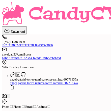
Download
+(502) 4288-4996
2b283530322920343238382d34393936
anyelgab3@gmail.com
616e79656c6761623340676d61696c2e636f6d
Villa Canales, Guatemala
angel-gabriel-torres-ramírez-torres-ramírez-30773337a
angel-gabriel-torres-ramírez-torres-ramírez-30773337a
Photo
Phone
Email
Address