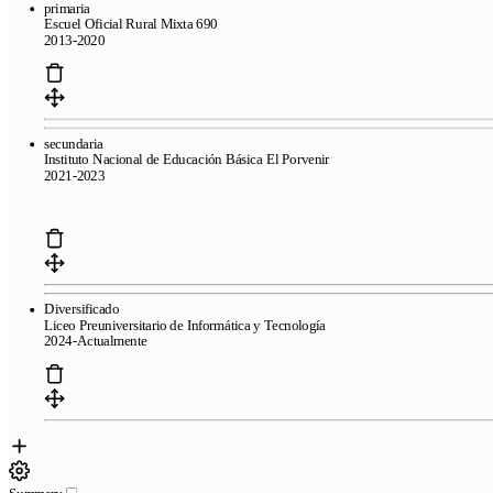
primaria
online
Frequently asked questions
Resume creator from LinkedIn
Escuel Oficial Rural Mixta 690
We review your resume in 24 hours
2013-2020
Company
Blog
About CandyCV
Editorial methodology
Press kit
436f6e74616374
secundaria
Instituto Nacional de Educación Básica El Porvenir
2021-2023
Legal
Terms of Service
Privacy policy
Cookie policy
Diversificado
Liceo Preuniversitario de Informática y Tecnología
2024-Actualmente
Copyright © 2026
- All right reserved