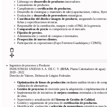
Liderazgo en
desarrollo de productos
innovadores.
Lanzamiento de productos.
Cumplimiento y
certificación de productos.
Desarrollo de estrategias y materiales de mkt (capacitaciones, videos, flyer
Evaluación y
desarrollo de proveedores
estratégicos.
Coordinación del diseño e imagen
de producto
, asegurando la correcta
fichas y especificaciones técnicas.
Responsable de la contribución, margen y todo el P&L de la gerencia.
Comparativas de precio
vs competencia en el mercado.
Fijación de precios.
Administración y control de compras e inventarios.
Prospección de nuevos clientes.
Participación en exposiciones (Expo Ferretera Guadalajara y CDMX).
Ingeniero de procesos y Producto
INDUSTRIAS UNIDAS S. A. DE C. V. (
IUSA
, Planta Calentadores de agua)
2020 - 2022
Derecho de Valores, Defensa de Litigios Federales
Optimización de líneas de producción
mediante análisis técnico de com
validación de alternativas.
Gestión de proyectos
de inversión para la adquisición e implementación 
Implementación de iniciativas de
mejora continua
orientadas a la reducci
de obra.
Supervisión y actualización del
Sistema de Gestión de Calidad
,
Gestión y seguimiento de procesos de
certificación de productos.
Identificación, evaluación y
selección de proveedores
estratégicos para l