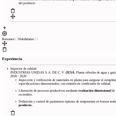
del producto.
Resumen
Habilidades
Experiencia
Páginas
Plantillas de currículum gratis
Plantillas compatibles con ATS
El
Inspector de calidad
INDUSTRIAS UNIDAS S. A. DE C. V. (
IUSA
, Planta válvulas de agua y gas)
mejor creador de currículums online
Preguntas frecuentes
Creador
2020 - 2020
de currículums a partir de LinkedIn
Revisamos tu currículum en 24
Inspección y verificación de materiales en planta para asegurar el cumpli
horas
especificaciones dimensionales, con emisión de certificados de calidad.
Liberación de procesos productivos mediante
evaluación dimensional
de 
Empresa
en moldes.
Definición y control de parámetros óptimos de temperatura en hornos indust
Blog
Sobre CandyCV
Metodología editorial
Kit de prensa
producto.
436f6e746163746f