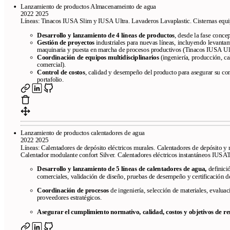
Lanzamiento de productos Almacenameinto de agua
2022 2025
Líneas: Tinacos IUSA Slim y IUSA Ultra. Lavaderos Lavaplastic. Cisternas eq
Desarrollo y lanzamiento de 4 líneas de productos
, desde la fase conce
Gestión de proyectos
industriales para nuevas líneas, incluyendo levanta
maquinaria y puesta en marcha de procesos productivos (Tinacos IUSA Ult
Coordinación de equipos multidisciplinarios
(ingeniería, producción, c
comercial).
Control de costos
, calidad y desempeño del producto para asegurar su com
portafolio.
Lanzamiento de productos calentadores de agua
2022 2025
Líneas: Calentadores de depósito eléctricos murales. Calentadores de depósito y 
Calentador modulante confort Silver. Calentadores eléctricos instantáneos IU
Desarrollo y lanzamiento de 5 líneas de calentadores de agua,
definici
comerciales, validación de diseño, pruebas de desempeño y certificación d
Coordinación de procesos
de ingeniería, selección de materiales, evaluac
proveedores estratégicos.
Asegurar el cumplimiento normativo, calidad, costos y objetivos de re