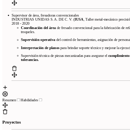
Legal
Términos de Servicio
Política de Privacidad
Política de Cookies
Supervisor de área, fresadoras convencionales
INDUSTRIAS UNIDAS S. A. DE C. V. (
IUSA
, Taller metal-mecánico precisi
2018 - 2020
Coordinación del área
de fresado convencional para la fabricación de re
troqueles.
Supervisión operativa
del control de herramientas, asignación de personal
Interpretación de planos
para brindar soporte técnico y mejorar la ejecu
Copyright © 2026
- Todos los derechos reservados
Supervisión técnica de piezas mecanizadas para asegurar el
cumplimiento 
tolerancias.
Resumen
Habilidades
Proyectos