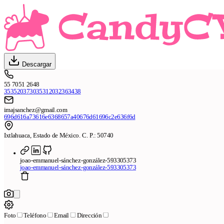
Descargar
55 7051 2648
353520373035312032363438
imajsanchez@gmail.com
696d616a73616e6368657a40676d61696c2e636f6d
Ixtlahuaca, Estado de México. C. P.: 50740
joao-emmanuel-sánchez-gonzález-593305373
joao-emmanuel-sánchez-gonzález-593305373
Foto
Teléfono
Email
Dirección