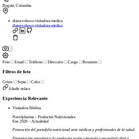
Bogotá, Colombia
diana-velasco-visitadora-medica
diana-velasco-visitadora-medica
Foto
Email
Teléfono
Dirección
Cargo
Resumen
Filtros de foto
Grises
Sepia
Color
Añadir enlace
Experiencia Relevante
Visitadora Médica
,
Novelpharma – Productos Nutricionales
Ene 2026 – Actualidad
Promoción del portafolio nutricional ante médicos y profesionales de la salud.
Presentación estratégica de productos según categoría y necesidad clínica.