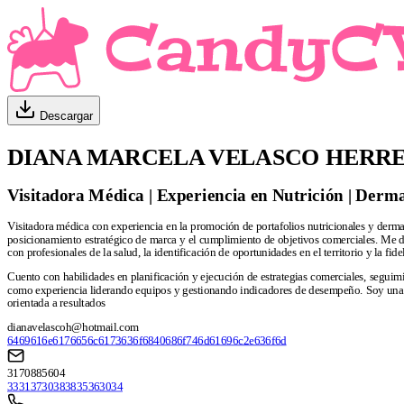
Descargar
DIANA MARCELA VELASCO HERR
Visitadora Médica | Experiencia en Nutrición | Derma
Visitadora médica con experiencia en la promoción de portafolios nutricionales y derma
posicionamiento estratégico de marca y el cumplimiento de objetivos comerciales. Me d
con profesionales de la salud, la identificación de oportunidades en el territorio y la fide
Cuento con habilidades en planificación y ejecución de estrategias comerciales, seguimi
como experiencia liderando equipos y gestionando indicadores de desempeño. Soy una 
orientada a resultados
dianavelascoh@hotmail.com
6469616e6176656c6173636f6840686f746d61696c2e636f6d
3170885604
33313730383835363034