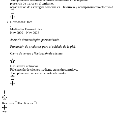
presencia de marca en el territorio. Mejora e
Plantillas de currículum gratis
Plantillas compatibles con ATS
El
organización de estrategias comerciales. Desarrollo y acompañamiento efectivo d
mejor creador de currículums online
Preguntas frecuentes
Creador
de currículums a partir de LinkedIn
Revisamos tu currículum en 24
horas
Dermoconsultora
,
Empresa
Medivelius Farmacéutica
Nov 2020 – Nov 2023
Blog
Sobre CandyCV
Metodología editorial
Kit de prensa
Asesoría dermatológica personalizada.
436f6e746163746f
Promoción de productos para el cuidado de la piel.
Legal
Cierre de ventas y fidelización de clientes.
Términos de Servicio
Política de Privacidad
Política de Cookies
Habilidades uti
Fidelización de clientes mediante atenci
Cumplimiento constante de metas de ventas
Copyright © 2026
- Todos los derechos reservados
Resumen
Habilidades