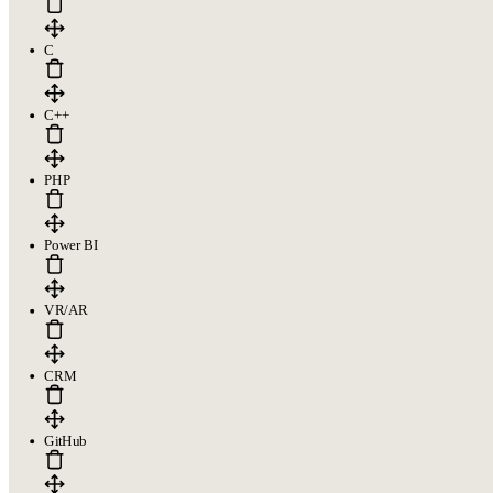
C
C++
PHP
Power BI
VR/AR
CRM
GitHub