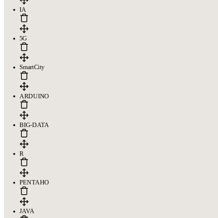
IA
5G
SmartCity
ARDUINO
BIG-DATA
R
PENTAHO
JAVA