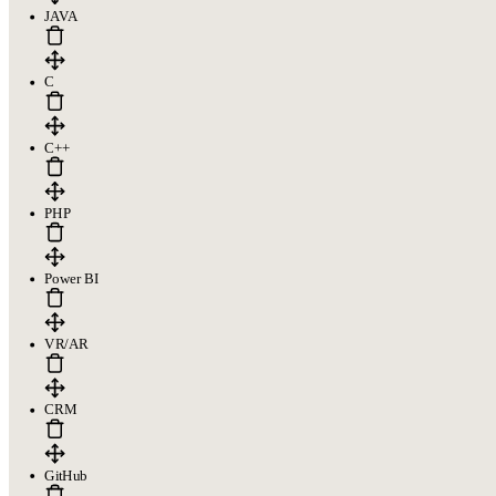
JAVA
C
C++
PHP
Power BI
VR/AR
CRM
GitHub