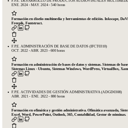
F.P.E. DESARROLLO DE PRODUCTOS AUDIOVISUALES MULTIMEDIA 
ENE. 2024 - MAY. 2024 - 540 horas
Formación en diseño multimedia y herramientas de edición. Inkscape, DaVin
Freepik, Fontstruct.
F.P.E. ADMINISTRACIÓN DE BASE DE DATOS (IFCT0310)
OCT. 2022 - ABR. 2023 - 600 horas
Formación en administración de bases de datos y sistemas. Sistemas de b
Sistemas Linux - Ubuntu, Sistemas Windows, WordPress, VirtualBox, Xa
Páginas
Plantillas de currículum gratis
Plantillas compatibles con ATS
El
mejor creador de currículums online
Preguntas frecuentes
Creador
de currículums a partir de LinkedIn
Revisamos tu currículum en 24
F.P.E. ACTIVIDADES DE GESTIÓN ADMINISTRATIVA (ADGD0308)
ABR. 2021 - ENE. 2022 - 880 horas
horas
Empresa
Formación en ofimática y gestión administrativa. Ofimática avanzada, Sist
Excel, Word, PowerPoint, Outlook, 365, Contabilidad, Gestor de nóminas.
Blog
Sobre CandyCV
Metodología editorial
Kit de prensa
436f6e746163746f