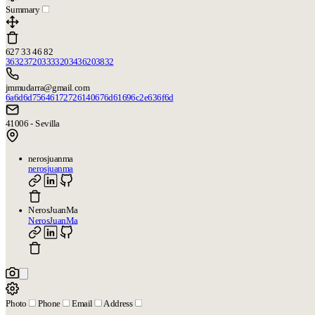
Summary
627 33 46 82
363237203333203436203832
jmmudarra@gmail.com
6a6d6d75646172726140676d61696c2e636f6d
41006 - Sevilla
nerosjuanma
nerosjuanma
NerosJuanMa
NerosJuanMa
Photo
Phone
Email
Address