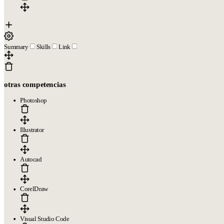
Legal
Términos de Servicio
Política de Privacidad
Política de Cookies
Summary
Skills
Link
otras competencias
Copyright © 2026
- Todos los derechos reservados
Photoshop
Illustrator
Autocad
CorelDraw
Visual Studio Code