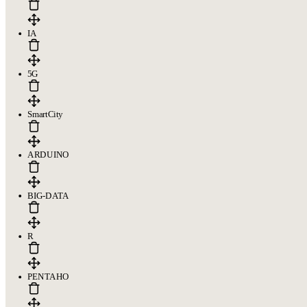
IA
5G
SmartCity
ARDUINO
BIG-DATA
R
PENTAHO