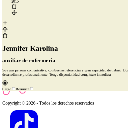
2015
mejor creador de currículums online
Preguntas frecuentes
Creador
de currículums a partir de LinkedIn
Revisamos tu currículum en 24
horas
Empresa
Blog
Sobre CandyCV
Metodología editorial
Kit de prensa
436f6e746163746f
Jennifer Karolina
Legal
auxiliar de enfermeria
Términos de Servicio
Política de Privacidad
Política de Cookies
Soy una persona comunicativa, con buenas referencias y gran capacidad de trabajo. Bu
desarrollarme profesionalmente. Tengo disponibilidad completa e inmediata
Cargo
Resumen
Copyright © 2026
- Todos los derechos reservados