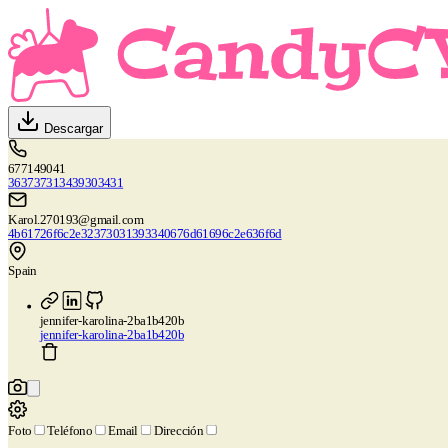
Descargar
677149041
363737313439303431
Karol.270193@gmail.com
4b61726f6c2e32373031393340676d61696c2e636f6d
Spain
jennifer-karolina-2ba1b420b
jennifer-karolina-2ba1b420b
Foto
Teléfono
Email
Dirección