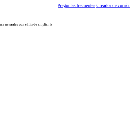
r creador de currículums online
Preguntas frecuentes
Creador de currícu
s naturales con el fin de ampliar la
6163746f