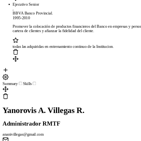
Ejecutivo Senior
Plantillas de currículum gratis
Plantillas compatibles con ATS
El mejo
,
BBVA Banco Provincial.
1995-2010
Empresa
Promover la colocación de productos financieros del Banco en empresas y persona
Blog
Sobre CandyCV
Metodología editorial
Kit de prensa
436f6e74
cartera de clientes y afianzar la fidelidad del cliente.
Legal
todas las adquiridas en entrenamiento continuo de la Institucion.
Términos de Servicio
Política de Privacidad
Política de Cookies
Summary
Skills
Copyright © 2026
- Todos los derechos reservados
Yanorovis A. Villegas R.
Administrador RMTF
ananivillegas@gmail.com