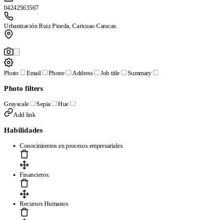
04242563567
Urbanización Ruiz Pineda, Caricuao Caracas.
Photo
Email
Phone
Address
Job title
Summary
Photo filters
Grayscale
Sepia
Hue
Add link
Habilidades
Conocimientos en procesos empresariales
Financieros.
Recursos Humanos