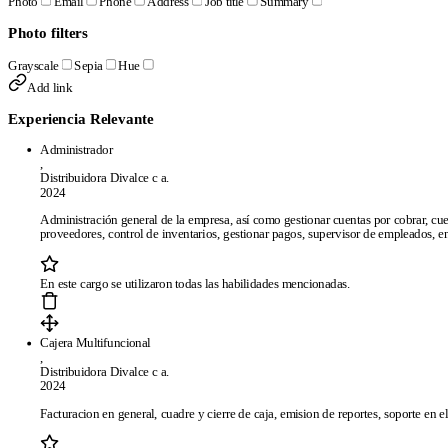
Photo
Email
Phone
Address
Job title
Summary
Photo filters
Grayscale
Sepia
Hue
Add link
Experiencia Relevante
Administrador
,
Distribuidora Divalce c a.
2024
Administración general de la empresa, así como gestionar cuentas por cobrar, cue
proveedores, control de inventarios, gestionar pagos, supervisor de empleados, en
En este cargo se utilizaron todas las habilidades mencionadas.
Cajera Multifuncional
,
Distribuidora Divalce c a.
2024
Facturacion en general, cuadre y cierre de caja, emision de reportes, soporte en el