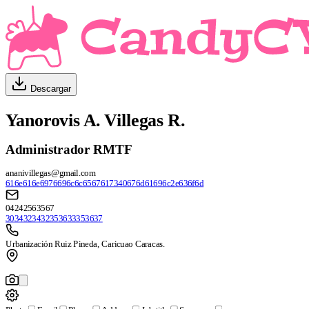
Descargar
Yanorovis A. Villegas R.
Administrador RMTF
ananivillegas@gmail.com
616e616e6976696c6c6567617340676d61696c2e636f6d
04242563567
3034323432353633353637
Urbanización Ruiz Pineda, Caricuao Caracas.