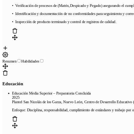
mejor creador de currículums online
Preguntas frecuentes
Creador
• Verificación de procesos de
(Matrix,Despicado y Pegado) asegurando el cumpl
de currículums a partir de LinkedIn
Revisamos tu currículum en 24
• Identificación y documentación de no conformidades para seguimiento y corre
horas
• Inspección de producto terminado y control de registros de calidad.
Empresa
Blog
Sobre CandyCV
Metodología editorial
Kit de prensa
436f6e746163746f
Legal
Resumen
Habilidades
Términos de Servicio
Política de Privacidad
Política de Cookies
Educación
Educación Media Superior – Preparatoria Concluida
2025
Plantel San Nicolás de los Garza, Nuevo León, Centro de Desarrollo Educativ
Copyright © 2026
- Todos los derechos reservados
Enfoque: Disciplina, responsabilidad, cumplimiento de estándares y trabajo por o