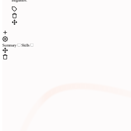
asignados.
Summary
Skills
Páginas
Plantillas de currículum gratis
Plantillas compatibles con ATS
El
mejor creador de currículums online
Preguntas frecuentes
Creador
de currículums a partir de LinkedIn
Revisamos tu currículum en 24
horas
Empresa
Blog
Sobre CandyCV
Metodología editorial
Kit de prensa
436f6e746163746f