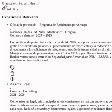
Grayscale
Sepia
Hue
Add link
Experiencia Relevante
Oficial de protección – Programa de Residencias por Arraigo
,
Naciones Unidas– ACNUR- Montevideo - Uruguay.
Contrato a término | 2024 – 2025
Como oficial de protección en la oficina de ACNUR, mis principales tareas consist
gestión de trámites migratorios, el procesamiento de expedientes y la redacción d
directamente a los solicitantes de refugio en situación de irregularidad en el país,
Manejé el sistema de procesamiento electrónico APIA y planillas electrónicas pa
Realicé varios cursos, entre ellos
Seguridad para Personal de ONU – BSAFE
, 
coordinación interinstitucional.
Asistente Legal
,
Covenant Consulting
2021 - 2024
Como asistente legal, mis principales tareas consistieron en realizar entrevistas c
derecho laboral —buscando siempre el mayor beneficio para ellos—, y centrarme e
cada caso. Redacté demandas y documentos legales, y gestioné expedientes físicos